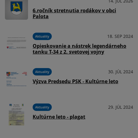
021
14. JÚL 2026
OznámeniaPodujatia
av
6.ročník stretnutia rodákov v obci
Palota
021
18. SEP 2024
Aktuality
Opieskovanie a nástrek legendárneho
tanku T-34 z 2. svetovej vojny
021
30. JÚL 2024
Aktuality
Výzva Predsedu PSK - Kultúrne leto
021
29. JÚL 2024
Aktuality
Kultúrne leto - plagat