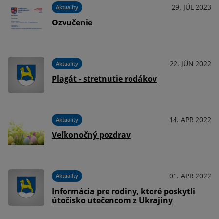
021
29. JÚL 2023
Aktuality
Ozvučenie
021
22. JÚN 2022
Aktuality
Plagát - stretnutie rodákov
021
14. APR 2022
Aktuality
Veľkonočný pozdrav
021
01. APR 2022
Aktuality
Informácia pre rodiny, ktoré poskytli
útočisko utečencom z Ukrajiny