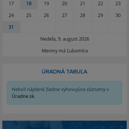
17
18
19
20
21
22
23
24
25
26
27
28
29
30
31
Nedeľa, 9. august 2026
Meniny má Ľubomíra
ÚRADNÁ TABUĽA
Neboli nájdené žiadne vyhovujúce záznamy v
Úradne.sk.