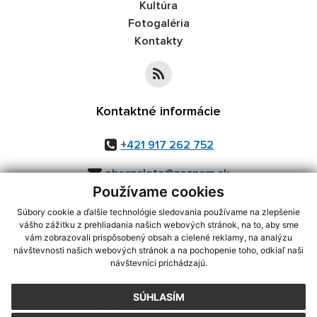
Kultúra
Fotogaléria
Kontakty
Kontaktné informácie
+421 917 262 752
obecpalota@zoznam.sk
Používame cookies
Súbory cookie a ďalšie technológie sledovania používame na zlepšenie
vášho zážitku z prehliadania našich webových stránok, na to, aby sme
využite možnosť získavania aktuálnych informácií s využitím RSS
,
vám zobrazovali prispôsobený obsah a cielené reklamy, na analýzu
CMS systém (redakčný) systém ECHELON 2,
Mapa stránok
,
web portál
,
návštevnosti našich webových stránok a na pochopenie toho, odkiaľ naši
návštevníci prichádzajú.
webhosting
,
webex.digital, s.r.o.
,
domény
,
registrácia domény
,
spoločnosť webex.digital, s.r.o.
,
technický prevádzkovateľ
SÚHLASÍM
Posledná aktualizácia:
06.08.2026