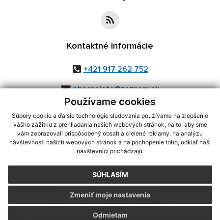
Kontaktné informácie
+421 917 262 752
obecpalota@zoznam.sk
Používame cookies
Súbory cookie a ďalšie technológie sledovania používame na zlepšenie
vášho zážitku z prehliadania našich webových stránok, na to, aby sme
využite možnosť získavania aktuálnych informácií s využitím RSS
,
vám zobrazovali prispôsobený obsah a cielené reklamy, na analýzu
CMS systém (redakčný) systém ECHELON 2,
Mapa stránok
,
web portál
,
návštevnosti našich webových stránok a na pochopenie toho, odkiaľ naši
návštevníci prichádzajú.
webhosting
,
webex.digital, s.r.o.
,
domény
,
registrácia domény
,
spoločnosť webex.digital, s.r.o.
,
technický prevádzkovateľ
SÚHLASÍM
Posledná aktualizácia:
10.08.2026
Zmeniť moje nastavenia
Vytlačiť stránku
|
Vyhlásenie o prístupnosti
Autorské práva
|
Cookies
Odmietam