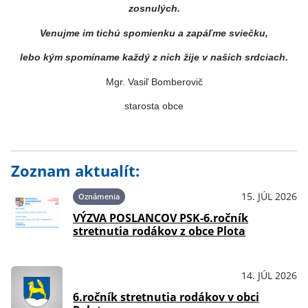
zosnulých.
Venujme im tichú spomienku a zapáľme sviečku,
lebo kým spomíname každý z nich žije v našich srdciach.
Mgr. Vasiľ Bomberovič
starosta obce
Zoznam aktualít:
15. JÚL 2026
Oznámenia
VÝZVA POSLANCOV PSK-6.ročník
stretnutia rodákov z obce Plota
14. JÚL 2026
OznámeniaPodujatia
6.ročník stretnutia rodákov v obci