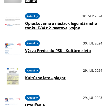
Palota
18. SEP 2024
Aktuality
Opieskovanie a nástrek legendárneho
tanku T-34 z 2. svetovej vojny
30. JÚL 2024
Aktuality
Výzva Predsedu PSK - Kultúrne leto
29. JÚL 2024
Aktuality
Kultúrne leto - plagat
29. JÚL 2023
Aktuality
Ozvučenie