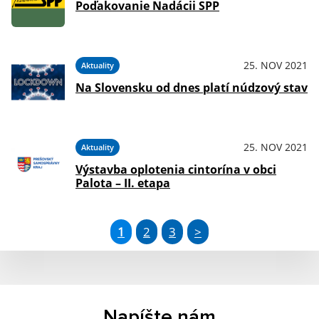
Poďakovanie Nadácii SPP
25. NOV 2021
Aktuality
Na Slovensku od dnes platí núdzový stav
25. NOV 2021
Aktuality
Výstavba oplotenia cintorína v obci
Palota – II. etapa
1
2
3
>
Napíšte nám