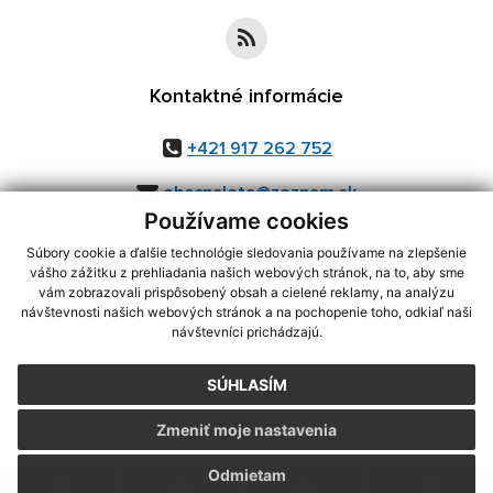
Kontaktné informácie
+421 917 262 752
obecpalota@zoznam.sk
Používame cookies
Súbory cookie a ďalšie technológie sledovania používame na zlepšenie
vášho zážitku z prehliadania našich webových stránok, na to, aby sme
využite možnosť získavania aktuálnych informácií s využitím RSS
,
vám zobrazovali prispôsobený obsah a cielené reklamy, na analýzu
návštevnosti našich webových stránok a na pochopenie toho, odkiaľ naši
CMS systém (redakčný) systém ECHELON 2,
Mapa stránok
,
web portál
,
návštevníci prichádzajú.
webhosting
,
webex.digital, s.r.o.
,
domény
,
registrácia domény
,
spoločnosť webex.digital, s.r.o.
,
technický prevádzkovateľ
SÚHLASÍM
Posledná aktualizácia:
06.08.2026
Zmeniť moje nastavenia
Vytlačiť stránku
|
Vyhlásenie o prístupnosti
Autorské práva
|
Cookies
Odmietam