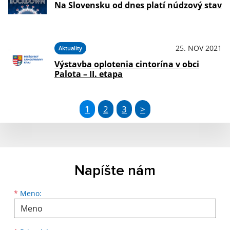
Na Slovensku od dnes platí núdzový stav
25. NOV 2021
Aktuality
Výstavba oplotenia cintorína v obci
Palota – II. etapa
1
2
3
>
Napíšte nám
*
Meno: