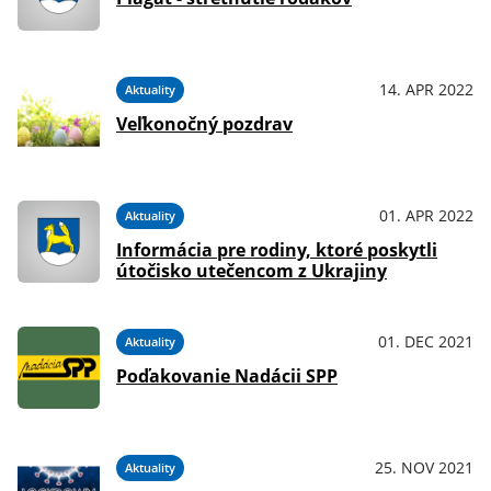
14. APR 2022
Aktuality
Veľkonočný pozdrav
01. APR 2022
Aktuality
Informácia pre rodiny, ktoré poskytli
útočisko utečencom z Ukrajiny
01. DEC 2021
Aktuality
Poďakovanie Nadácii SPP
25. NOV 2021
Aktuality