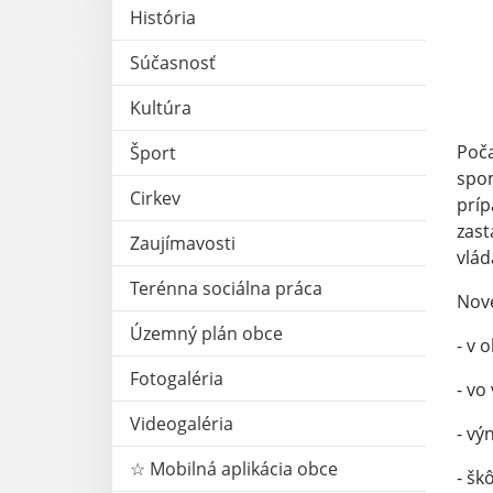
História
Súčasnosť
Kultúra
Poča
Šport
spom
Cirkev
príp
zast
Zaujímavosti
vlád
Terénna sociálna práca
Nové
Územný plán obce
- v 
Fotogaléria
- vo
Videogaléria
- vý
☆ Mobilná aplikácia obce
- šk