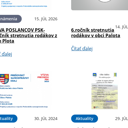
známenia
15. JÚL 2026
OznámeniaPodujatia
14. JÚ
VA POSLANCOV PSK-
6.ročník stretnutia
čník stretnutia rodákov z
rodákov v obci Palota
e Plota
Čítať ďalej
ť ďalej
tuality
30. JÚL 2024
Aktuality
29. JÚ