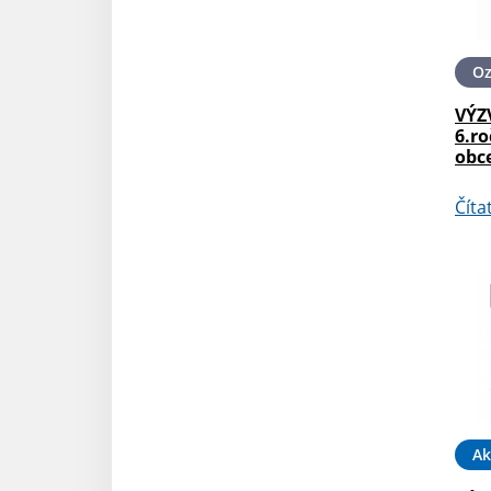
O
VÝZ
6.ro
obc
Číta
Ak