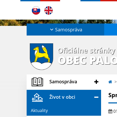
Samospráva
Oficiálne stránky
OBEC PAL
Samospráva
Sp
Život v obci
Aktuality
01