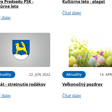
va Predsedu PSK -
Kultúrne leto - plagat
úrne leto
Čítať ďalej
ť ďalej
tuality
22. JÚN 2022
Aktuality
14. APR
át - stretnutie rodákov
Veľkonočný pozdrav
ť ďalej
Čítať ďalej