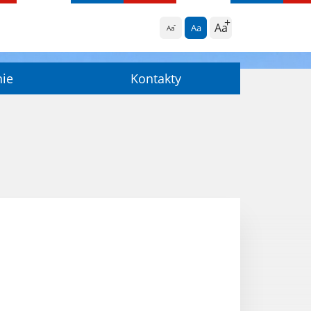
Aa
Aa
Aa
nie
Kontakty