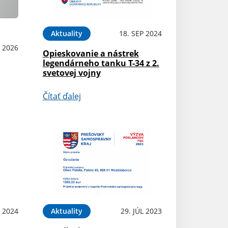
Aktuality
18. SEP 2024
L 2026
Opieskovanie a nástrek
legendárneho tanku T-34 z 2.
svetovej vojny
Čítať ďalej
L 2024
Aktuality
29. JÚL 2023