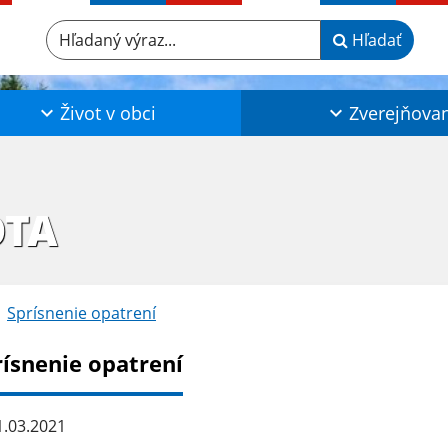
Hľadaný výraz...
Hľadať
Život v obci
Zverejňova
OTA
Sprísnenie opatrení
rísnenie opatrení
.03.2021