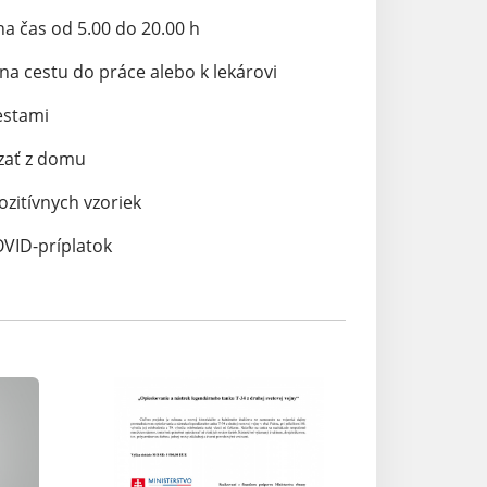
na čas od 5.00 do 20.00 h
na cestu do práce alebo k lekárovi
estami
dzať z domu
zitívnych vzoriek
OVID-príplatok