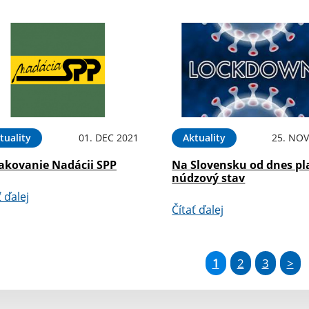
tuality
01. DEC 2021
Aktuality
25. NOV
akovanie Nadácii SPP
Na Slovensku od dnes pl
núdzový stav
ť ďalej
Čítať ďalej
1
2
3
>