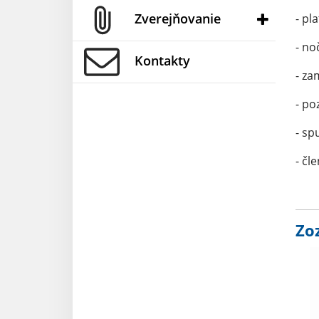
Zverejňovanie
- pl
- no
Kontakty
- za
- po
- sp
- čl
Zo