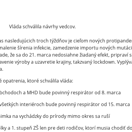
		Vláda schválila návrhy vedcov.
s nasledujúcich troch týždňov je cieľom nových protipandem
alenie šírenia infekcie, zamedzenie importu nových mutácií 
ade, že sa do 21. marca nedosiahne žiadaný efekt, priprav
avenie výroby a uzavretie krajiny, takzvaný lockdown. Vyplýva
a.
 opatrenia, ktoré schválila vláda:
obchodoch a MHD bude povinný respirátor od 8. marca
 všetkých interiéroch bude povinný respirátor od 15. marca
nimka na vychádzky do prírody mimo okres sa ruší
ôlky a 1. stupeň ZŠ len pre deti rodičov, ktorí musia chodiť 