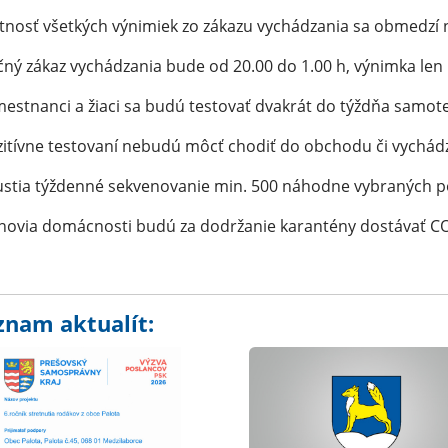
atnosť všetkých výnimiek zo zákazu vychádzania sa obmedzí 
čný zákaz vychádzania bude od 20.00 do 1.00 h, výnimka len 
mestnanci a žiaci sa budú testovať dvakrát do týždňa samot
zitívne testovaní nebudú môcť chodiť do obchodu či vychá
ustia týždenné sekvenovanie min. 500 náhodne vybraných po
enovia domácnosti budú za dodržanie karantény dostávať C
znam aktualít: