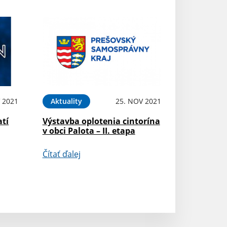
 2021
Aktuality
25. NOV 2021
atí
Výstavba oplotenia cintorína
v obci Palota – II. etapa
Čítať ďalej