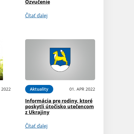
Ozvučenie
Čítať ďalej
 2022
Aktuality
01. APR 2022
Informácia pre rodiny, ktoré
poskytli útočisko utečencom
z Ukrajiny
Čítať ďalej