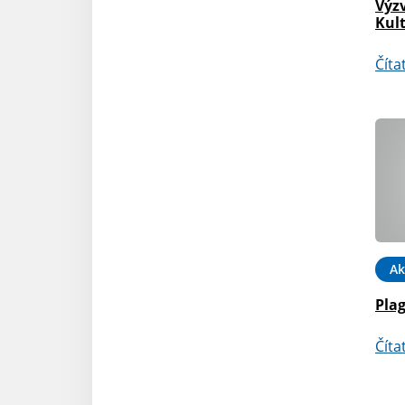
Výz
Kult
Číta
Ak
Plag
Číta