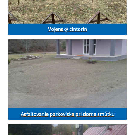
Vojenský cintorín
Asfaltovanie parkoviska pri dome smútku