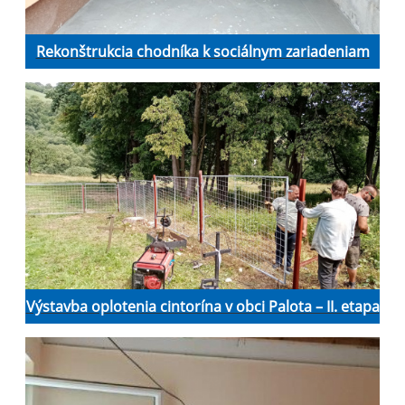
Rekonštrukcia chodníka k sociálnym zariadeniam
Výstavba oplotenia cintorína v obci Palota – II. etapa