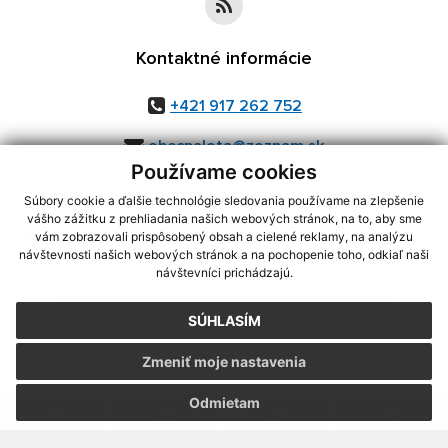
Kontaktné informácie
+421 917 262 752
obecpalota@zoznam.sk
Používame cookies
Súbory cookie a ďalšie technológie sledovania používame na zlepšenie
vášho zážitku z prehliadania našich webových stránok, na to, aby sme
využite možnosť získavania aktuálnych informácií s využitím RSS
,
vám zobrazovali prispôsobený obsah a cielené reklamy, na analýzu
CMS systém (redakčný) systém ECHELON 2,
Mapa stránok
,
web portál
,
návštevnosti našich webových stránok a na pochopenie toho, odkiaľ naši
návštevníci prichádzajú.
webhosting
,
webex.digital, s.r.o.
,
domény
,
registrácia domény
,
spoločnosť webex.digital, s.r.o.
,
technický prevádzkovateľ
SÚHLASÍM
Posledná aktualizácia:
10.08.2026
Zmeniť moje nastavenia
Vytlačiť stránku
|
Vyhlásenie o prístupnosti
Autorské práva
|
Cookies
Odmietam