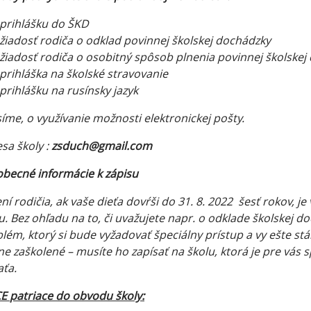
prihlášku do ŠKD
žiadosť rodiča o odklad povinnej školskej dochádzky
žiadosť rodiča o osobitný spôsob plnenia povinnej školskej
prihláška na školské stravovanie
prihlášku na rusínsky jazyk
íme, o využívanie možnosti elektronickej pošty.
sa školy :
zsduch@gmail.com
becné informácie k zápisu
ní rodičia, ak vaše dieťa dovŕši do 31. 8. 2022 šesť rokov, 
u. Bez ohľadu na to, či uvažujete napr. o odklade školskej d
lém, ktorý si bude vyžadovať špeciálny prístup a vy ešte stál
ne zaškolené – musíte ho zapísať na školu, ktorá je pre vás
aťa.
CE
patriace do obvodu školy: