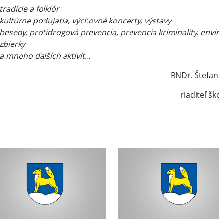
tradície a folklór
kultúrne podujatia, výchovné koncerty, výstavy
besedy, protidrogová prevencia, prevencia kriminality, envi
zbierky
a mnoho ďalších aktivít…
RNDr. Štefan
riaditeľ ško