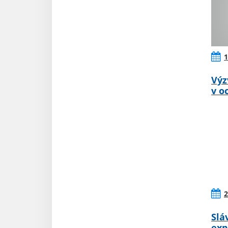
1
Výz
v o
2
Slá
exp