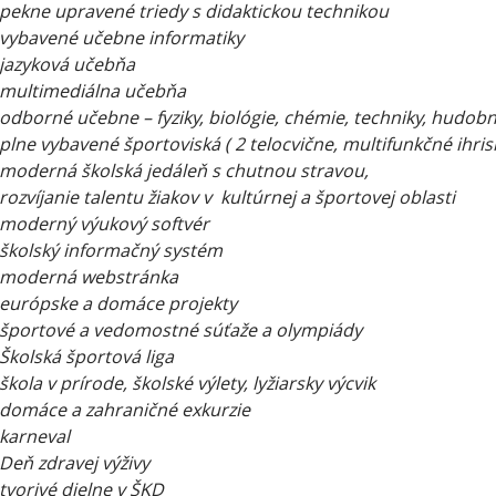
pekne upravené triedy s didaktickou technikou
vybavené učebne informatiky
jazyková učebňa
multimediálna učebňa
odborné učebne – fyziky, biológie, chémie, techniky, hudob
plne vybavené športoviská ( 2 telocvične, multifunkčné ihrisk
moderná školská jedáleň s chutnou stravou,
rozvíjanie talentu žiakov v kultúrnej a športovej oblasti
moderný výukový softvér
školský informačný systém
moderná webstránka
európske a domáce projekty
športové a vedomostné súťaže a olympiády
Školská športová liga
škola v prírode, školské výlety, lyžiarsky výcvik
domáce a zahraničné exkurzie
karneval
Deň zdravej výživy
tvorivé dielne v ŠKD