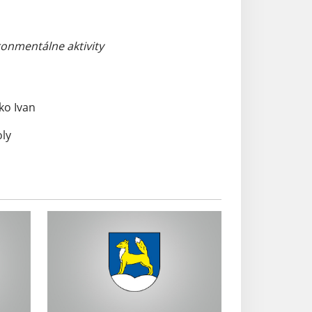
ronmentálne aktivity
ko Ivan
ly