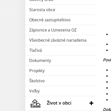
Starosta obce
Obecné zastupiteľstvo
Zápisnice a Uznesenia OZ
Všeobecné záväzné nariadenia
Tlačivá
Povi
Dokumenty
Projekty
Školstvo
Voľby
Život v obci
Dokl