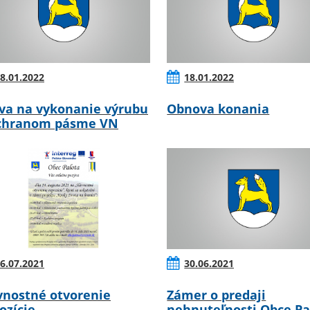
8.01.2022
18.01.2022
va na vykonanie výrubu
Obnova konania
chranom pásme VN
6.07.2021
30.06.2021
vnostné otvorenie
Zámer o predaji
ozície
nehnuteľnosti Obce Pa