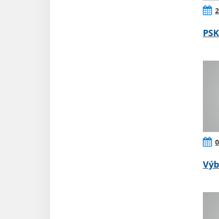
2
PSK
0
Výb