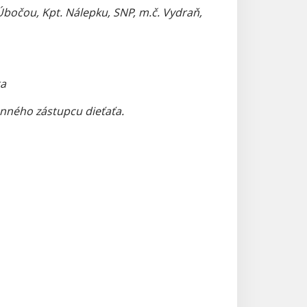
bočou, Kpt. Nálepku, SNP, m.č. Vydraň,
ta
nného zástupcu dieťaťa.