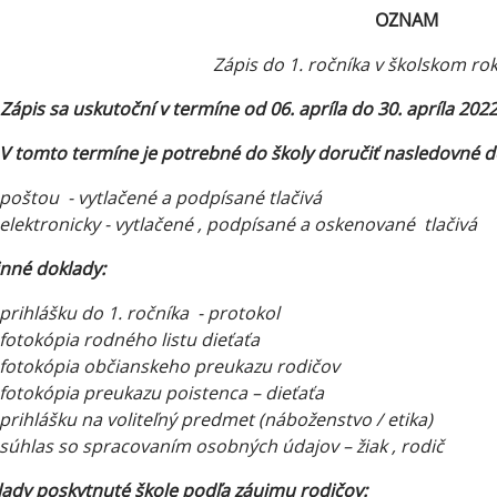
OZNAM
Zápis do 1. ročníka v školskom ro
Zápis sa uskutoční v termíne od 06. apríla do 30. apríla 202
V tomto termíne je potrebné do školy doručiť
nasledovné d
poštou - vytlačené a podpísané tlačivá
elektronicky - vytlačené , podpísané a oskenované tlačivá
nné doklady:
prihlášku do 1. ročníka - protokol
fotokópia rodného listu dieťaťa
fotokópia občianskeho preukazu rodičov
fotokópia preukazu poistenca – dieťaťa
prihlášku na voliteľný predmet (náboženstvo / etika)
súhlas so spracovaním osobných údajov – žiak , rodič
ady poskytnuté škole podľa záujmu rodičov: