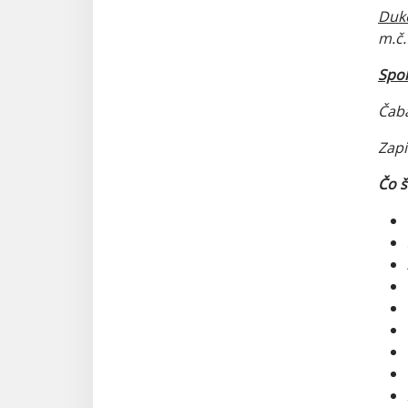
Duk
m.č.
Spol
Čaba
Zap
Čo š