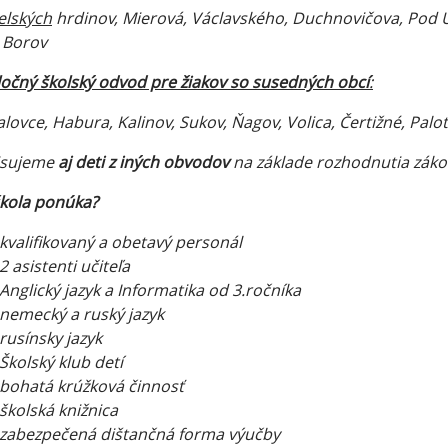
elských
hrdinov, Mierová, Václavského, Duchnovičova, Pod Ú
 Borov
očný školský odvod pre žiakov so susedných obcí
:
lovce, Habura, Kalinov, Sukov, Ňagov, Volica, Čertižné, Palo
isujeme
aj deti z iných obvodov
na základe rozhodnutia záko
kola ponúka?
kvalifikovaný a obetavý personál
2 asistenti učiteľa
Anglický jazyk a Informatika od 3.ročníka
nemecký a ruský jazyk
rusínsky jazyk
Školský klub detí
bohatá krúžková činnosť
školská knižnica
zabezpečená dištančná forma výučby