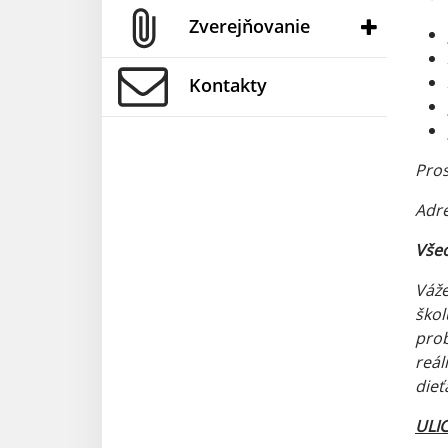
Zverejňovanie
Kontakty
Pros
Adre
Všeo
Váže
škol
prob
reál
dieť
ULI