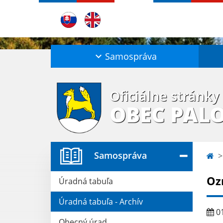
Samospráva
Oficiálne stránky
OBEC PAL
Samospráva
Oz
Úradná tabuľa
Úradná tabuľa - Archív
01
Obecný úrad