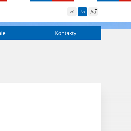
Aa
Aa
Aa
nie
Kontakty