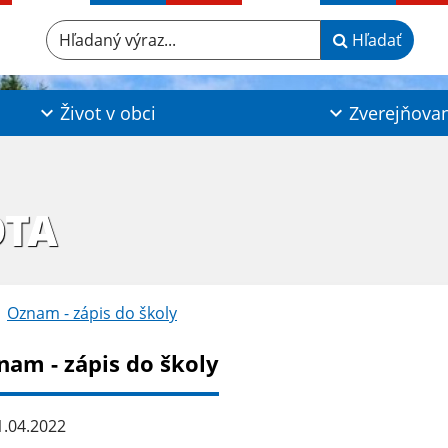
Hľadaný výraz...
Hľadať
Život v obci
Zverejňova
OTA
Oznam - zápis do školy
nam - zápis do školy
.04.2022